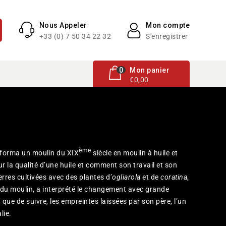
Nous Appeler
Mon compte
+33 (0) 7 50 34 22 32
S'enregistrer
0 article
0
Mon panier
€0,00
ème
nsforma un moulin du XIX
siècle en moulin à huile et
ur la qualité d’une huile et comment son travail et son
erres cultivées avec des plantes d’
ogliarola
et de
coratina
,
e du moulin, a interprété le changement avec grande
 que de suivre, les empreintes laissées par son père, l’un
lie.