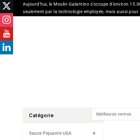
Aujourd’hui, le Moulin Galantino s’occupe d’environ 15.0
seulement par la technologie employée, mais aussi pour un
esprit familial que les Galantino se transmettent de gén
moulin et déjeuner ou dîner dans leur restaurant, de mars
un petit moulin à l’intérieur du mouli
Dans la région avec la plus grande production d’hu
Coratina
et
Monocultivar Peranzana
, ainsi qu’avec la
DOP 
Leurs huiles vierges extra voyagent partout dans le mon
États-Unis, Emirats Arabes Unis, Koweït, Japon, Corée, Ta
aromatisées, des 
Catégorie
Sauce Piquante USA
Huile