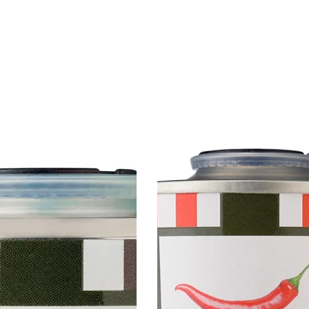
Huile
d'olive
extra
vierge
et
piment
rouge
250ml