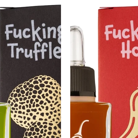
d'olive
Fucking
Hot
50ml