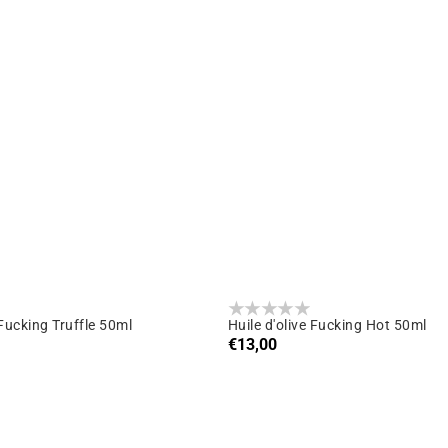
 Fucking Truffle 50ml
Huile d'olive Fucking Hot 50ml
Prix
€13,00
habituel