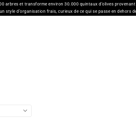
00 arbres et transforme environ 30.000 quintaux d’olives provenant 
 style d’organisation frais, curieux de ce qui se passe en dehors de l
ération en génération. Qui est de passage à Bisceglie (Pouilles) peut 
 à octobre ouvert dans le jardin. Enfin, naviguant au milieu de la z
n, créé pour les productions très “spéciales”, là où est nécessaire un
ile d’olive vierge extra au monde, l’entreprise Galantino honore la t
Terra di Bari – Castel del Monte
, qui démontrent à elles trois comment
de, sur des navires de croisière ou en boutiques gastronomiques, pa
iwan, Hong Kong, Maldives, Brésil. En plus de l’huile d’olive vierge
spécialités à base d’olives, ainsi que des produits cosmétiques à bas
Huile