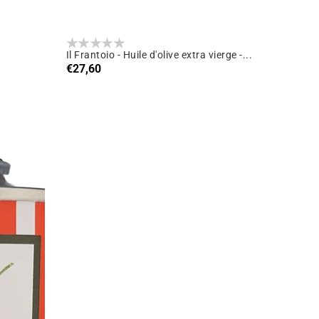
Il Frantoio - Huile d'olive extra vierge -...
Prix
€27,60
habituel