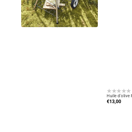
Huile d'olive
Prix
€13,00
habituel