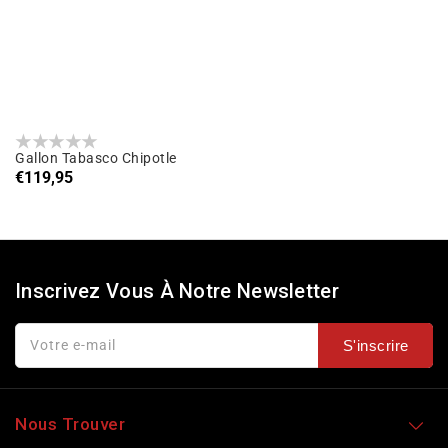
Gallon Tabasco Chipotle
Prix
€119,95
habituel
Inscrivez Vous À Notre Newsletter
Votre e-mail
S'inscrire
Nous Trouver