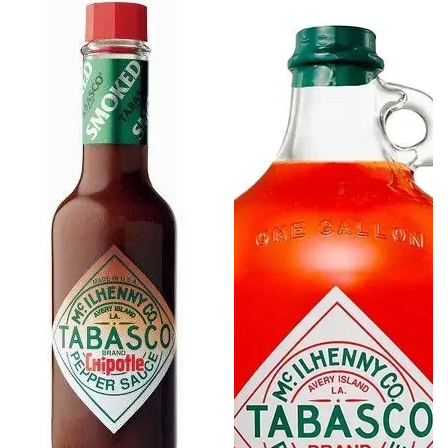
Chipotle
Tabasco
150ml
Original