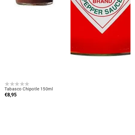
Tabasco Chipotle 150ml
Prix
€8,95
habituel