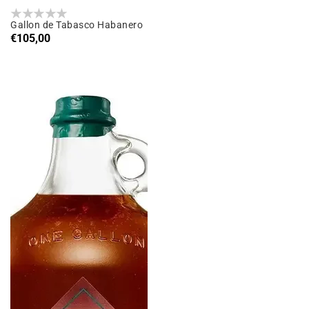
Gallon de Tabasco Habanero
Prix
€105,00
habituel
Gallon
Tabasco
Chipotle