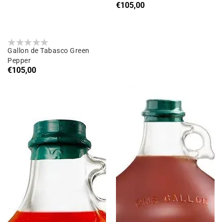
Prix
€105,00
habituel
Gallon de Tabasco Green
Pepper
Prix
€105,00
habituel
Gallon
Gallon
de
de
Tabasco
Tabasco
Habanero
Buffalo