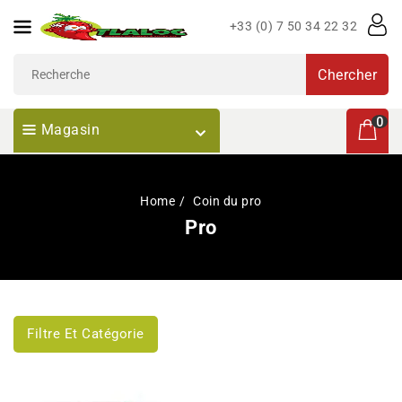
Passer
+33 (0) 7 50 34 22 32
Au
Contenu
Chercher
0 articl
0
Magasin
Home
Coin du pro
Pro
Filtre Et Catégorie
Tabasco
Gallon