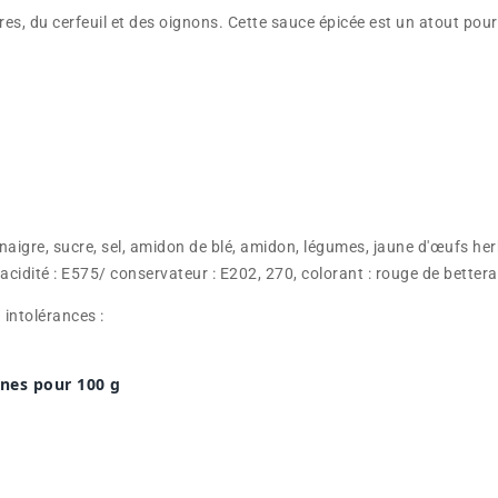
es, du cerfeuil et des oignons.
Cette sauce épicée est un atout pour 
inaigre, sucre, sel, amidon de blé, amidon, légumes, jaune d'œufs her
acidité : E575/ conservateur : E202, 270, colorant : rouge de bettera
intolérances :
nnes pour 100 g