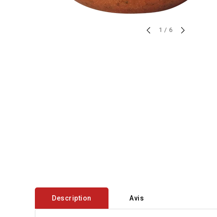
sur
1
/
6
Description
Avis