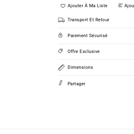
quantité
quantité
Ajouter À Ma Liste
Ajou
de
de
Américaine
Américaine
Transport Et Retour
Paiement Sécurisé
Offre Exclusive
Dimensions
Partager