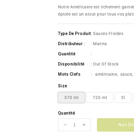
habituel
Notre Américaine est richement garnie 
épicée est un atout pour tous vos plat
Type De Produit
: Sauces Froides
Distributeur :
: Manna
Quantité
:
Disponibilité
:
Out Of Stock
Mots Clefs
:
américaine
,
sauce
,
Size
370 ml
720 ml
3l
Quantité
Non Di
Réduire
Augmenter
la
la