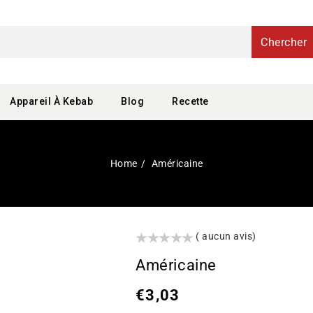
Chercher
Appareil À Kebab
Blog
Recette
Home
Américaine
()
( aucun avis)
Américaine
Prix
€3,03