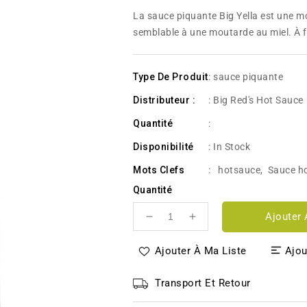
habituel
La sauce piquante Big Yella est une m
semblable à une moutarde au miel. À f
Type De Produit
: sauce piquante
Distributeur :
: Big Red's Hot Sauce
Quantité
:
Disponibilité
:
In Stock
Mots Clefs
:
hotsauce
,
Sauce h
Quantité
Ajouter 
Réduire
Augmenter
la
la
quantité
quantité
Ajouter À Ma Liste
Ajou
de
de
Big
Big
Transport Et Retour
Yella
Yella