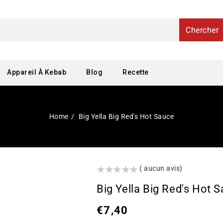
Chercher
Appareil À Kebab
Blog
Recette
Home
Big Yella Big Red's Hot Sauce
()
( aucun avis)
Big Yella Big Red's Hot 
Prix
€7,40