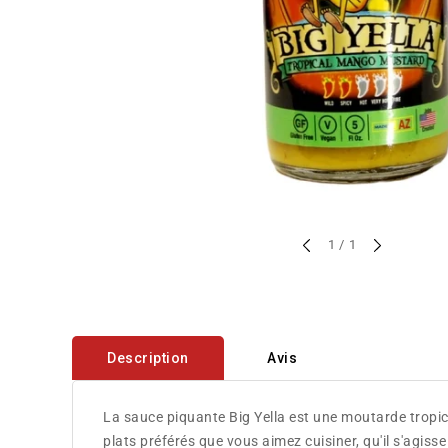
sur
1
/
1
Description
Avis
La sauce piquante Big Yella est une moutarde tropi
plats préférés que vous aimez cuisiner, qu'il s'agis