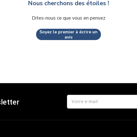
Nous cherchons des étoiles !
Dites-nous ce que vous en pensez
Soyez le premier à écrire un
avis
letter
Votre e-mail