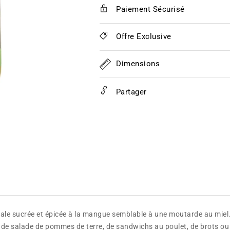
Big
Big
Paiement Sécurisé
Red&#39;s
Red&#39;s
Hot
Hot
Sauce
Sauce
Offre Exclusive
Dimensions
Partager
cale sucrée et épicée à la mangue semblable à une moutarde au miel
se de salade de pommes de terre, de sandwichs au poulet, de brots o