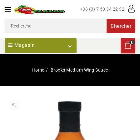
Passer
+33 (0) 7 50 34 22 32
Au
Contenu
Chercher
0 articl
0
Magasin
Home
Brooks Medium Wing Sauce