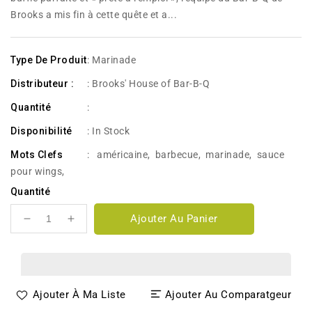
Brooks a mis fin à cette quête et a...
Type De Produit
: Marinade
Distributeur :
: Brooks' House of Bar-B-Q
Quantité
:
Disponibilité
:
In Stock
Mots Clefs
:
américaine
,
barbecue
,
marinade
,
sauce
pour wings
,
Quantité
Ajouter Au Panier
Réduire
Augmenter
la
la
quantité
quantité
de
de
Brooks
Brooks
Ajouter À Ma Liste
Ajouter Au Comparatgeur
Medium
Medium