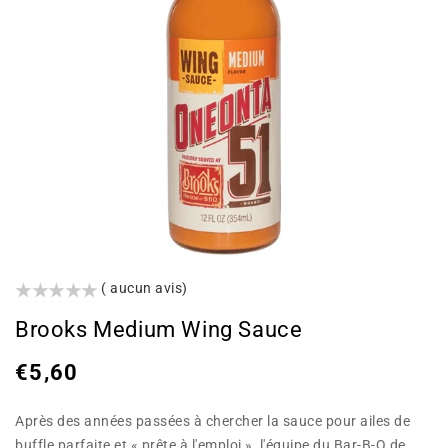
()
( aucun avis)
Brooks Medium Wing Sauce
Prix
€5,60
habituel
Après des années passées à chercher la sauce pour ailes de
buffle parfaite et « prête à l'emploi », l'équipe du Bar-B-Q de