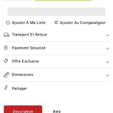
la
la
quantité
quantité
de
de
Italiaanse
Italiaanse
Ajouter À Ma Liste
Ajouter Au Comparatgeur
Pikante
Pikante
Olie
Olie
Transport Et Retour
Paiement Sécurisé
Offre Exclusive
Dimensions
Partager
Description
Avis