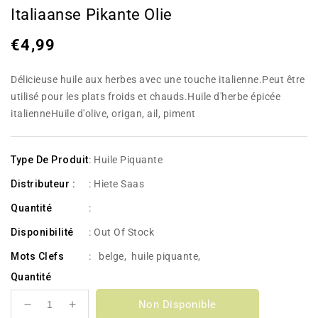
Italiaanse Pikante Olie
Prix
€4,99
habituel
Délicieuse huile aux herbes avec une touche italienne.Peut être
utilisé pour les plats froids et chauds.Huile d'herbe épicée
italienneHuile d'olive, origan, ail, piment
Type De Produit
: Huile Piquante
Distributeur :
: Hiete Saas
Quantité
:
Disponibilité
:
Out Of Stock
Mots Clefs
:
belge
,
huile piquante
,
Quantité
Non Disponible
Réduire
Augmenter