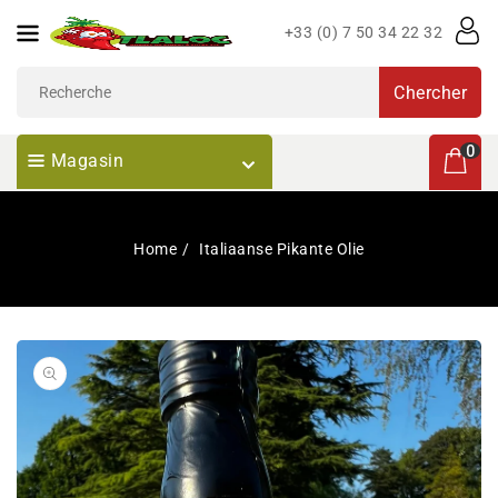
Passer
+33 (0) 7 50 34 22 32
Au
Contenu
Chercher
0 articl
0
Magasin
Home
Italiaanse Pikante Olie