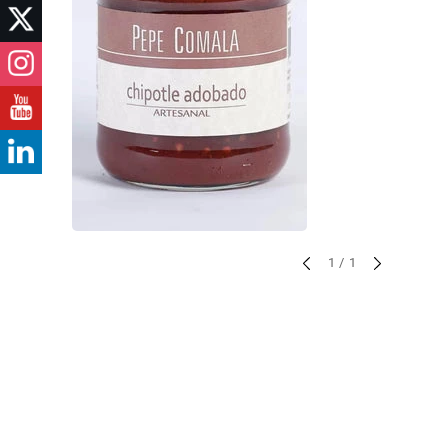
sur
1
/
1