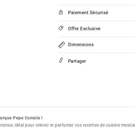
ADOBADO
ADOBADO
Marinade
Marinade
Paiement Sécurisé
445g
445g
-
-
Pepe
Pepe
Offre Exclusive
COMALA
COMALA
Dimensions
Partager
marque Pepe Comala !
ense, idéal pour relever et parfumer vos recettes de cuisine mexicai