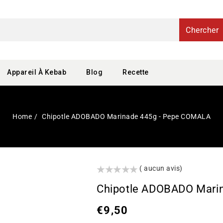
Chercher
Appareil À Kebab
Blog
Recette
Home
Chipotle ADOBADO Marinade 445g - Pepe COMALA
()
( aucun avis)
Chipotle ADOBADO Mari
Prix
€9,50