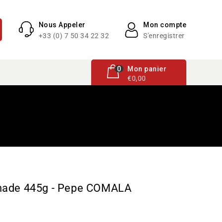
Nous Appeler
Mon compte
+33 (0) 7 50 34 22 32
S'enregistrer
0 article
0
Mon panier
€0,00
nade 445g - Pepe COMALA