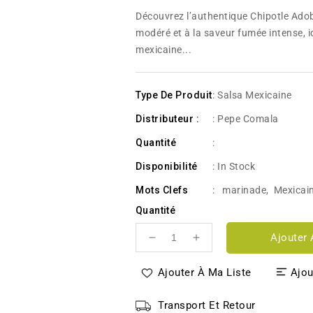
habituel
Découvrez l’authentique Chipotle Ad
modéré et à la saveur fumée intense, i
mexicaine...
Type De Produit
: Salsa Mexicaine
Distributeur :
: Pepe Comala
Quantité
:
Disponibilité
:
In Stock
Mots Clefs
:
marinade
,
Mexicai
Quantité
Ajouter 
Réduire
Augmenter
la
la
quantité
quantité
Ajouter À Ma Liste
Ajou
de
de
Chipotle
Chipotle
Transport Et Retour