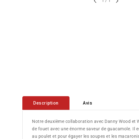
sur
1
/
1
Description
Avis
Notre deuxième collaboration avec Danny Wood et W
de fouet avec une énorme saveur de guacamole. Il e
au poulet et pour égayer les soupes et les macaronis