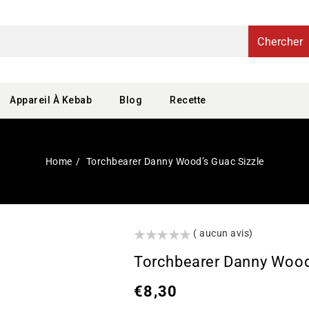
Chercher
Appareil À Kebab
Blog
Recette
Home
Torchbearer Danny Wood’s Guac Sizzle
()
( aucun avis)
Torchbearer Danny Wood
Prix
€8,30