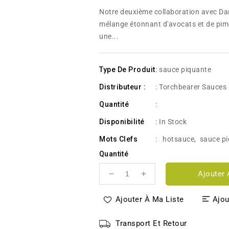
habituel
Notre deuxième collaboration avec D
mélange étonnant d'avocats et de pim
une...
Type De Produit
: sauce piquante
Distributeur :
: Torchbearer Sauces
Quantité
:
Disponibilité
:
In Stock
Mots Clefs
:
hotsauce
,
sauce p
Quantité
Ajouter 
Réduire
Augmenter
la
la
quantité
quantité
Ajouter À Ma Liste
Ajou
de
de
Torchbearer
Torchbearer
Transport Et Retour