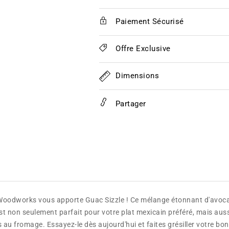
Danny
Danny
Wood’s
Wood’s
Paiement Sécurisé
Guac
Guac
Sizzle
Sizzle
Offre Exclusive
Dimensions
Partager
oodworks vous apporte Guac Sizzle ! Ce mélange étonnant d'avocat
st non seulement parfait pour votre plat mexicain préféré, mais a
 au fromage. Essayez-le dès aujourd'hui et faites grésiller votre bon