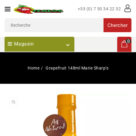
Passer
+33 (0) 7 50 34 22 32
Au
Contenu
Chercher
0 articl
0
Magasin
Home
Grapefruit 148ml Marie Sharp's