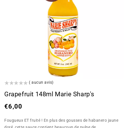
()
( aucun avis)
Grapefruit 148ml Marie Sharp's
Prix
€6,00
habituel
Fougueux ET fruité ! En plus des gousses de habanero jaune
doré, cette sauce contient beaucoup de pulpe de