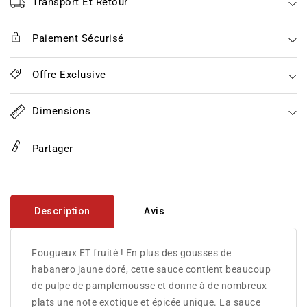
Marie
Marie
Transport Et Retour
Sharp&#39;s
Sharp&#39;s
Paiement Sécurisé
Offre Exclusive
Dimensions
Partager
Description
Avis
Fougueux ET fruité ! En plus des gousses de
habanero jaune doré, cette sauce contient beaucoup
de pulpe de pamplemousse et donne à de nombreux
plats une note exotique et épicée unique. La sauce