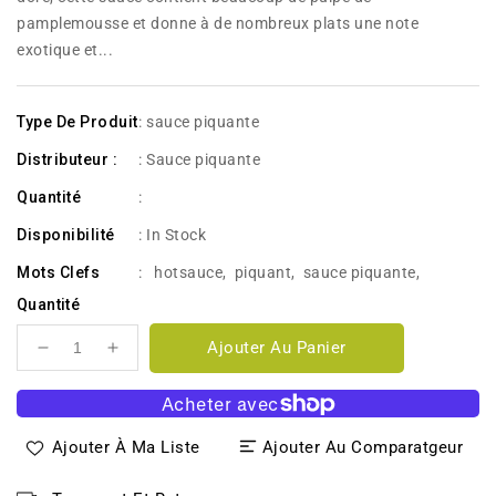
pamplemousse et donne à de nombreux plats une note
exotique et...
Type De Produit
: sauce piquante
Distributeur :
: Sauce piquante
Quantité
:
Disponibilité
:
In Stock
Mots Clefs
:
hotsauce
,
piquant
,
sauce piquante
,
Quantité
Ajouter Au Panier
Réduire
Augmenter
la
la
quantité
quantité
de
de
Ajouter À Ma Liste
Ajouter Au Comparatgeur
Grapefruit
Grapefruit
148ml
148ml