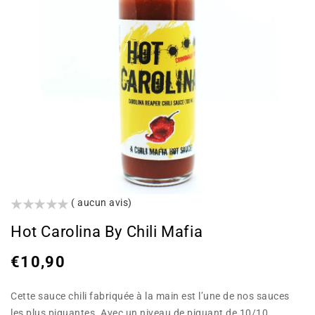
()
( aucun avis)
Hot Carolina By Chili Mafia
Prix
€10,90
habituel
Cette sauce chili fabriquée à la main est l’une de nos sauces
les plus piquantes. Avec un niveau de piquant de 10/10