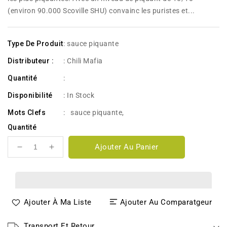
(environ 90.000 Scoville SHU) convainc les puristes et...
Type De Produit
: sauce piquante
Distributeur :
: Chili Mafia
Quantité
:
Disponibilité
:
In Stock
Mots Clefs
:
sauce piquante
,
Quantité
Ajouter Au Panier
Réduire
Augmenter
la
la
quantité
quantité
de
de
Hot
Hot
Ajouter À Ma Liste
Ajouter Au Comparatgeur
Carolina
Carolina
by
by
Chili
Chili
Transport Et Retour