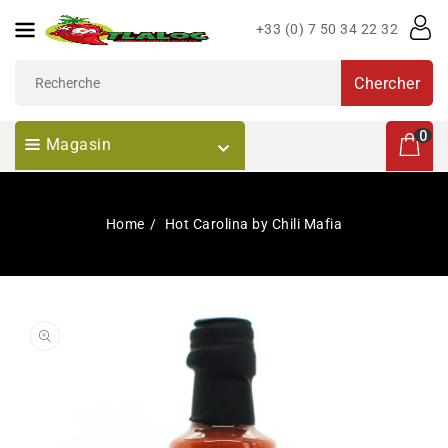
Passer
+33 (0) 7 50 34 22 32
Au
Contenu
Chercher
0 articl
0
Magasin
Home
Hot Carolina by Chili Mafia