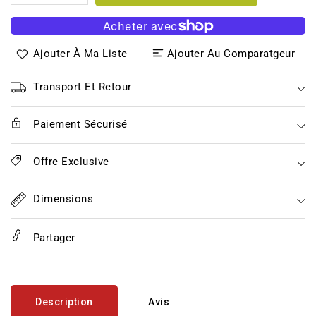
la
la
quantité
quantité
de
de
Ajouter À Ma Liste
Ajouter Au Comparatgeur
Hot
Hot
Sauce
Sauce
Picante
Picante
Transport Et Retour
El
El
Jefe
Jefe
Paiement Sécurisé
Primo
Primo
Salsa
Salsa
-
-
Offre Exclusive
100ml
100ml
Dimensions
Partager
Description
Avis