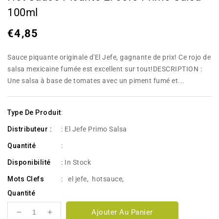
100ml
Prix
€4,85
habituel
Sauce piquante originale d'El Jefe, gagnante de prix! Ce rojo de
salsa mexicaine fumée est excellent sur tout!DESCRIPTION :
Une salsa à base de tomates avec un piment fumé et...
Type De Produit
:
Distributeur :
: El Jefe Primo Salsa
Quantité
:
Disponibilité
:
In Stock
Mots Clefs
:
el jefe
,
hotsauce
,
Quantité
Ajouter Au Panier
Réduire
Augmenter