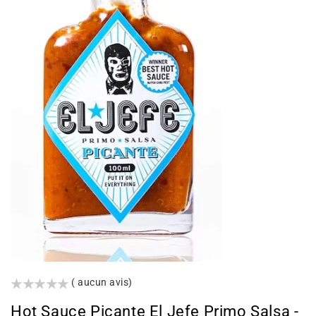
()
( aucun avis)
Hot Sauce Picante El Jefe Primo Salsa -