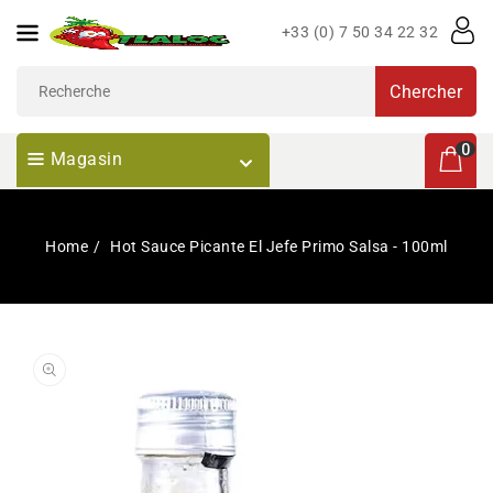
Passer
+33 (0) 7 50 34 22 32
Au
Contenu
Chercher
0 articl
0
Magasin
Home
Hot Sauce Picante El Jefe Primo Salsa - 100ml