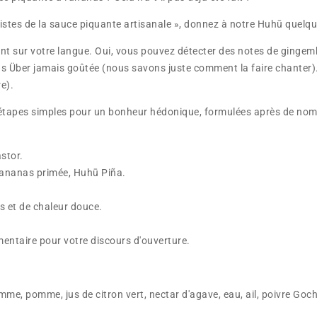
histes de la sauce piquante artisanale », donnez à notre Huhū quelqu
nt sur votre langue. Oui, vous pouvez détecter des notes de gingem
s Über jamais goûtée (nous savons juste comment la faire chanter)
re).
 étapes simples pour un bonheur hédonique, formulées après de nomb
stor.
'ananas primée, Huhū Piña.
s et de chaleur douce.
mentaire pour votre discours d'ouverture.
me, pomme, jus de citron vert, nectar d'agave, eau, ail, poivre Goc