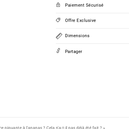
Karma
Karma
Paiement Sécurisé
Sauce
Sauce
Offre Exclusive
Dimensions
Partager
piquante à l'ananas ? Cela n'a-t-il pas déjà été fait ? »