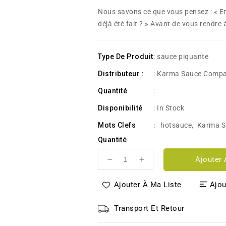
habituel
Nous savons ce que vous pensez : « Enc
déjà été fait ? » Avant de vous rendre à
Type De Produit
: sauce piquante
Distributeur :
: Karma Sauce Comp
Quantité
:
Disponibilité
:
In Stock
Mots Clefs
:
hotsauce
,
Karma S
Quantité
Ajouter 
Réduire
Augmenter
la
la
quantité
quantité
Ajouter À Ma Liste
Ajou
de
de
Huhu
Huhu
Transport Et Retour
Pina
Pina