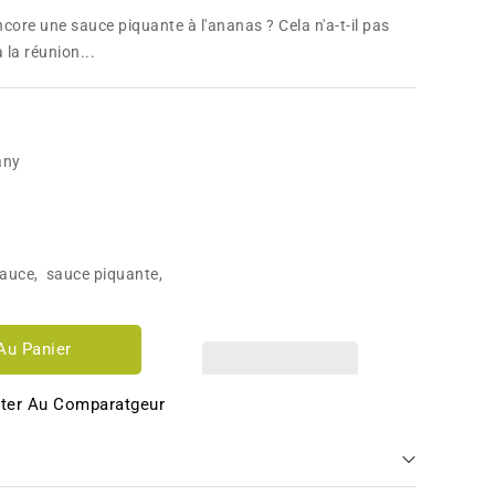
ore une sauce piquante à l'ananas ? Cela n'a-t-il pas
 la réunion...
any
auce
,
sauce piquante
,
Au Panier
ter Au Comparatgeur