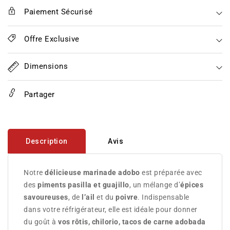
Pepe
Pepe
Paiement Sécurisé
COMALA
COMALA
Offre Exclusive
Dimensions
Partager
Description
Avis
Notre
délicieuse marinade adobo
est préparée avec
des
piments pasilla et guajillo
, un mélange d’
épices
savoureuses
, de
l’ail
et du
poivre
. Indispensable
dans votre réfrigérateur, elle est idéale pour donner
du goût à
vos rôtis, chilorio, tacos de carne adobada