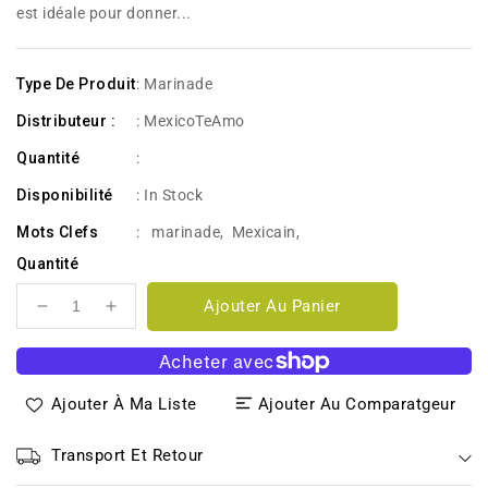
est idéale pour donner...
Type De Produit
: Marinade
Distributeur :
: MexicoTeAmo
Quantité
:
Disponibilité
:
In Stock
Mots Clefs
:
marinade
,
Mexicain
,
Quantité
Ajouter Au Panier
Réduire
Augmenter
la
la
quantité
quantité
de
de
Ajouter À Ma Liste
Ajouter Au Comparatgeur
MARINADE
MARINADE
ADOBO
ADOBO
445g
445g
Transport Et Retour
-
-