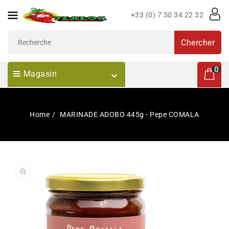
Passer
+33 (0) 7 50 34 22 32
Au
Contenu
Chercher
0 articl
0
Magasin
Home
MARINADE ADOBO 445g - Pepe COMALA