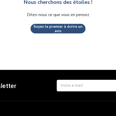
Nous cherchons des étoiles !
Dites-nous ce que vous en pensez
Soyez le premier à écrire un
avis
letter
Votre e-mail