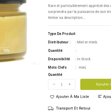
habituel
Rare et particulièrement apprécié des 
surprendra par la puissance de son ini
limiter sa description...
Type De Produit
:
Distributeur :
: Miel et miels
Quantité
:
Disponibilité
:
In Stock
Mots Clefs
:
miel
,
Quantité
Ajouter 
Réduire
Augmenter
la
la
quantité
quantité
Ajouter À Ma Liste
Ajou
de
de
Miel
Miel
Transport Et Retour