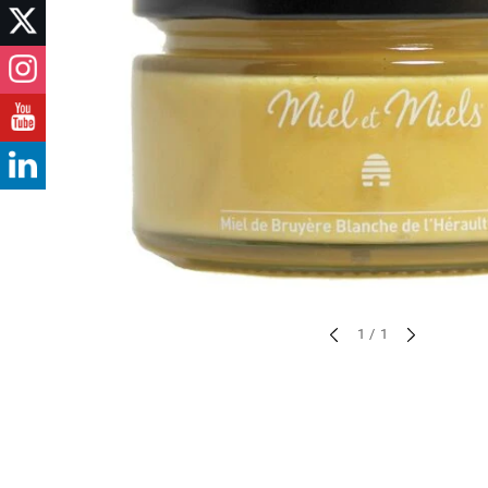
sur
1
/
1