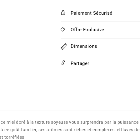
de
de
Bruyère
Bruyère
Paiement Sécurisé
Blanche
Blanche
de
de
l&#39;Hérault
l&#39;Hérault
Offre Exclusive
Dimensions
Partager
 ce miel doré à la texture soyeuse vous surprendra par la puissance 
on à ce goût familier, ses arômes sont riches et complexes, effluves 
t torréfiées