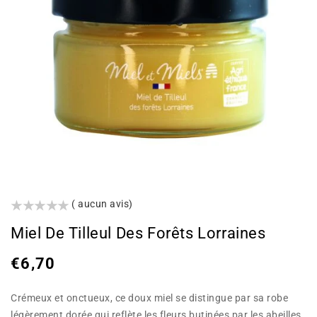
()
( aucun avis)
Miel De Tilleul Des Forêts Lorraines
Prix
€6,70
habituel
Crémeux et onctueux, ce doux miel se distingue par sa robe
légèrement dorée qui reflète les fleurs butinées par les abeilles.