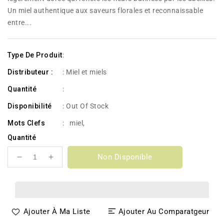
Un miel authentique aux saveurs florales et reconnaissable
entre...
Type De Produit
:
Distributeur :
: Miel et miels
Quantité
:
Disponibilité
:
Out Of Stock
Mots Clefs
:
miel
,
Quantité
Non Disponible
Réduire
Augmenter
la
la
quantité
quantité
de
de
Miel
Miel
Ajouter À Ma Liste
Ajouter Au Comparatgeur
de
de