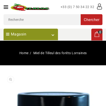
Passer
+33 (0) 7 50 34 22 32
Au
Contenu
Chercher
0 articl
0
Magasin
Home
Miel de Tilleul des forêts Lorraines