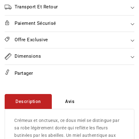
Tilleul
Tilleul
des
des
Transport Et Retour
forêts
forêts
Lorraines
Lorraines
Paiement Sécurisé
Offre Exclusive
Dimensions
Partager
Description
Avis
Crémeux et onctueux, ce doux miel se distingue par
sa robe légèrement dorée qui reflète les fleurs
butinées par les abeilles. Un miel authentique aux