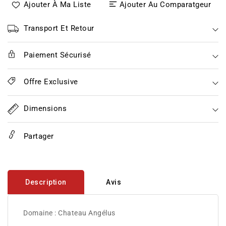
Ajouter À Ma Liste
Ajouter Au Comparatgeur
N°3
N°3
d&#39;Angélus
d&#39;Angélus
rouge
rouge
Transport Et Retour
2020
2020
Paiement Sécurisé
Offre Exclusive
Dimensions
Partager
Description
Avis
Domaine : Chateau Angélus