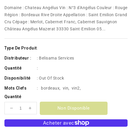
habituel
Domaine : Chateau Angélus Vin : N°3 d'Angélus Couleur : Rouge
Région : Bordeaux Rive Droite Appellation : Saint Emilion Grand
Cru Cépage : Merlot, Cabernet Franc, Cabernet Sauvignon
Château Angélus Mazerat 33330 Saint-Emilion 05...
Type De Produit
:
Distributeur :
: Belisama Services
Quantité
:
Disponibilité
:
Out Of Stock
Mots Clefs
:
bordeaux
,
vin
,
vin2
,
Quantité
Non Disponible
Réduire
Augmenter
la
la
quantité
quantité
de
de