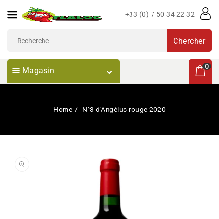
Passer
+33 (0) 7 50 34 22 32
Au
Contenu
Chercher
0 articl
0
Magasin
Home
N°3 d'Angélus rouge 2020