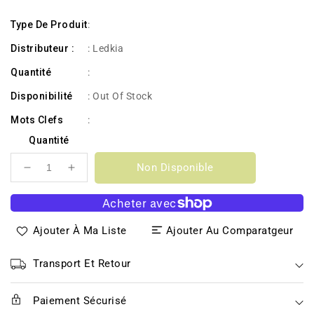
habituel
Type De Produit
:
Distributeur :
: Ledkia
Quantité
:
Disponibilité
:
Out Of Stock
Mots Clefs
:
Quantité
Non Disponible
Réduire
Augmenter
la
la
quantité
quantité
de
de
Ajouter À Ma Liste
Ajouter Au Comparatgeur
panneau
panneau
Led
Led
60
60
Transport Et Retour
x
x
60
60
Paiement Sécurisé
cm
cm