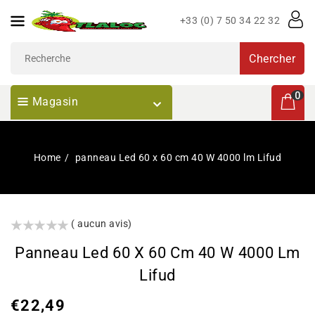
Passer
+33 (0) 7 50 34 22 32
Au
Contenu
Chercher
0 articl
0
Magasin
Home
panneau Led 60 x 60 cm 40 W 4000 lm Lifud
()
( aucun avis)
Panneau Led 60 X 60 Cm 40 W 4000 Lm
Lifud
Prix
€22,49