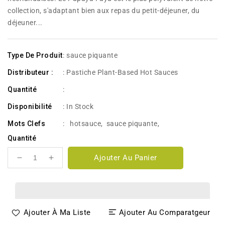
collection, s'adaptant bien aux repas du petit-déjeuner, du
déjeuner...
Type De Produit
: sauce piquante
Distributeur :
: Pastiche Plant-Based Hot Sauces
Quantité
:
Disponibilité
:
In Stock
Mots Clefs
:
hotsauce
,
sauce piquante
,
Quantité
Ajouter Au Panier
Réduire
Augmenter
la
la
quantité
quantité
de
de
Pastiche
Pastiche
Ajouter À Ma Liste
Ajouter Au Comparatgeur
Papaya
Papaya