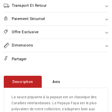
Faya
Faya
(72%
(72%
Transport Et Retour
Papaya)
Papaya)
Paiement Sécurisé
Offre Exclusive
Dimensions
Partager
Description
Avis
La sauce piquante à la papaye est un classique des
Caraïbes néerlandaises. Le Papaya Faya est le plus
polyvalent de notre collection, s'adaptant bien aux