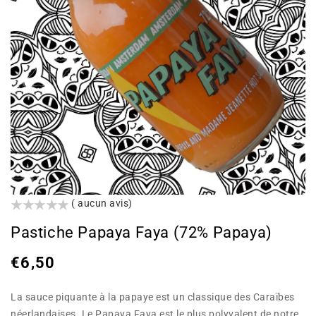
()
( aucun avis)
Pastiche Papaya Faya (72% Papaya)
Prix
€6,50
habituel
La sauce piquante à la papaye est un classique des Caraïbes
néerlandaises. Le Papaya Faya est le plus polyvalent de notre