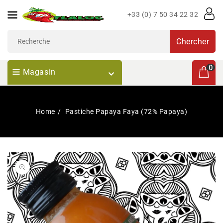
Passer
+33 (0) 7 50 34 22 32
Au
Contenu
Chercher
0 articl
0
Magasin
Home
Pastiche Papaya Faya (72% Papaya)