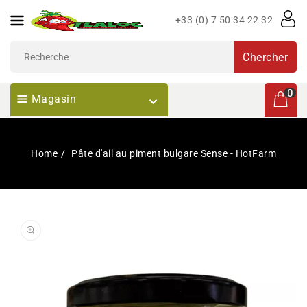
Passer
+33 (0) 7 50 34 22 32
Au
Contenu
Chercher
0 articl
0
Magasin
Home
Pâte d'ail au piment bulgare Sense - HotFarm