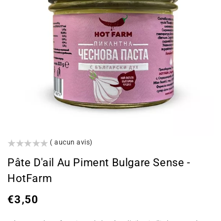
()
( aucun avis)
Pâte D'ail Au Piment Bulgare Sense -
HotFarm
Prix
€3,50
habituel