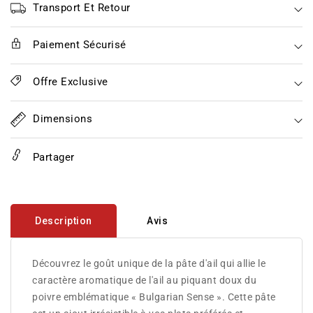
au
au
Transport Et Retour
piment
piment
bulgare
bulgare
Paiement Sécurisé
Sense
Sense
-
-
HotFarm
HotFarm
Offre Exclusive
Dimensions
Partager
Description
Avis
Découvrez le goût unique de la pâte d'ail qui allie le
caractère aromatique de l'ail au piquant doux du
poivre emblématique « Bulgarian Sense ». Cette pâte