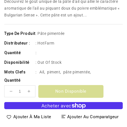
Découvrez le goût unique de la pâte d'ail qui allie le caractère
aromatique de l'ail au piquant doux du poivre emblématique «
Bulgarian Sense ». Cette pâte est un ajout...
Type De Produit
: Pâte pimentée
Distributeur :
: HotFarm
Quantité
:
Disponibilité
:
Out Of Stock
Mots Clefs
:
Ail
,
piment
,
pâte pimentée
,
Quantité
Non Disponible
Réduire
Augmenter
la
la
quantité
quantité
de
de
Ajouter À Ma Liste
Ajouter Au Comparatgeur
Pâte
Pâte
d&#39;ail
d&#39;ail