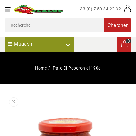
Passer
+33 (0) 7 50 34 22 32
Au
Contenu
Chercher
0 articl
0
Magasin
Home
Pate Di Peperonici 190g