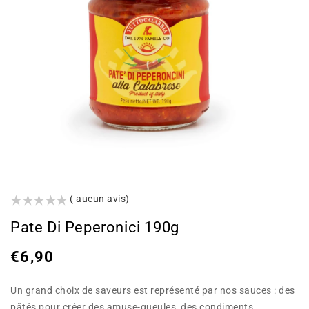
()
( aucun avis)
Pate Di Peperonici 190g
Prix
€6,90
habituel
Un grand choix de saveurs est représenté par nos sauces : des
pâtés pour créer des amuse-gueules, des condiments