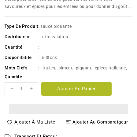
savoureux et épicés pour les entrées ou pour donner du goût...
Type De Produit
: sauce piquante
Distributeur :
: tutto calabria
Quantité
:
Disponibilité
:
In Stock
Mots Clefs
:
Italien
,
piment
,
piquant
,
épices italienne
,
Quantité
Ajouter Au Panier
Réduire
Augmenter
la
la
quantité
quantité
de
de
Pate
Pate
Ajouter À Ma Liste
Ajouter Au Comparatgeur
Di
Di
Peperonici
Peperonici
190g
190g
Transport Et Retour