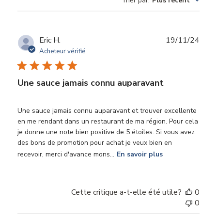
Trier par
:
Plus récent
des
avis
Date
Eric H.
19/11/24
de
Acheteur vérifié
publi
Une sauce jamais connu auparavant
Une sauce jamais connu auparavant et trouver excellente
en me rendant dans un restaurant de ma région. Pour cela
je donne une note bien positive de 5 étoiles. Si vous avez
des bons de promotion pour achat je veux bien en
recevoir, merci d'avance mons...
En savoir plus
Cette critique a-t-elle été utile?
0
0