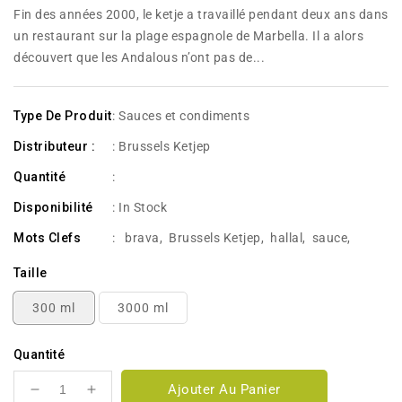
habituel
Fin des années 2000, le ketje a travaillé pendant deux ans dans
un restaurant sur la plage espagnole de Marbella. Il a alors
découvert que les Andalous n’ont pas de...
Type De Produit
: Sauces et condiments
Distributeur :
: Brussels Ketjep
Quantité
:
Disponibilité
:
In Stock
Mots Clefs
:
brava
,
Brussels Ketjep
,
hallal
,
sauce
,
Taille
300 ml
3000 ml
Quantité
Ajouter Au Panier
Réduire
Augmenter