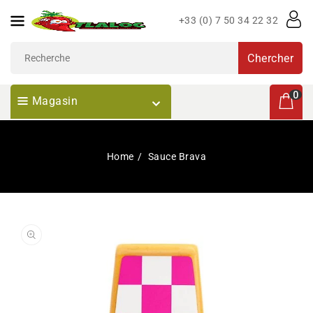
Passer
+33 (0) 7 50 34 22 32
Au
Contenu
Chercher
0 articl
0
Magasin
Home
Sauce Brava