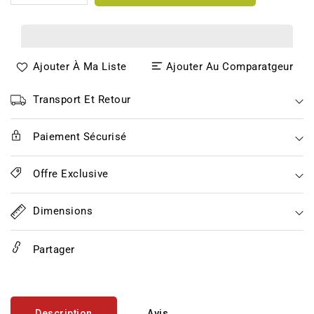
la
la
quantité
quantité
de
de
Sauce
Sauce
Ajouter À Ma Liste
Ajouter Au Comparatgeur
Brava
Brava
Transport Et Retour
Paiement Sécurisé
Offre Exclusive
Dimensions
Partager
Description
Avis