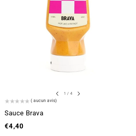
sur
1
/
4
()
( aucun avis)
Sauce Brava
Prix
€4,40