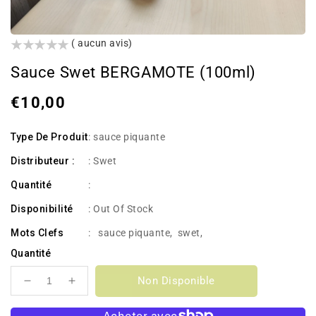
()
( aucun avis)
Sauce Swet BERGAMOTE (100ml)
Prix
€10,00
habituel
Type De Produit
: sauce piquante
Distributeur :
: Swet
Quantité
:
Disponibilité
:
Out Of Stock
Mots Clefs
:
sauce piquante
,
swet
,
Quantité
Non Disponible
Réduire
Augmenter
la
la