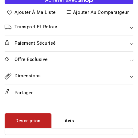
quantité
quantité
de
de
Ajouter À Ma Liste
Ajouter Au Comparatgeur
Sauce
Sauce
Swet
Swet
BERGAMOTE
BERGAMOTE
Transport Et Retour
(100ml)
(100ml)
Paiement Sécurisé
Offre Exclusive
Dimensions
Partager
Description
Avis