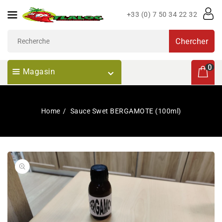
Passer
+33 (0) 7 50 34 22 32
Au
Contenu
Chercher
0 articl
0
Magasin
Home
Sauce Swet BERGAMOTE (100ml)