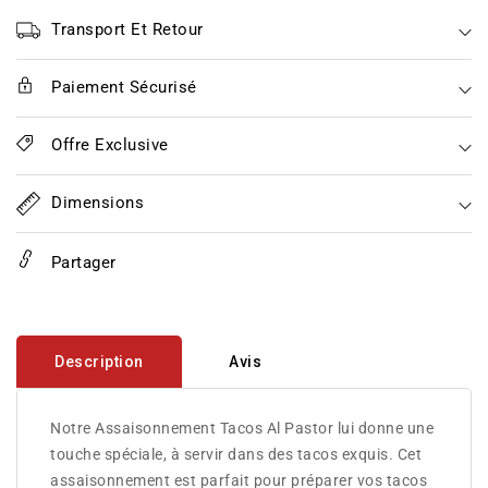
Natural
Natural
Taco
Taco
Transport Et Retour
Al
Al
Pastor
Pastor
Paiement Sécurisé
100g
100g
Offre Exclusive
Dimensions
Partager
Description
Avis
Notre Assaisonnement Tacos Al Pastor lui donne une
touche spéciale, à servir dans des tacos exquis. Cet
assaisonnement est parfait pour préparer vos tacos