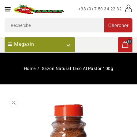
Passer
+33 (0) 7 50 34 22 32
Au
Contenu
Chercher
0 articl
0
Magasin
Home
Sazon Natural Taco Al Pastor 100g