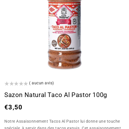
()
( aucun avis)
Sazon Natural Taco Al Pastor 100g
Prix
€3,50
habituel
Notre Assaisonnement Tacos Al Pastor lui donne une touche
spéciale, à servir dans des tacos exquis. Cet assaisonnement