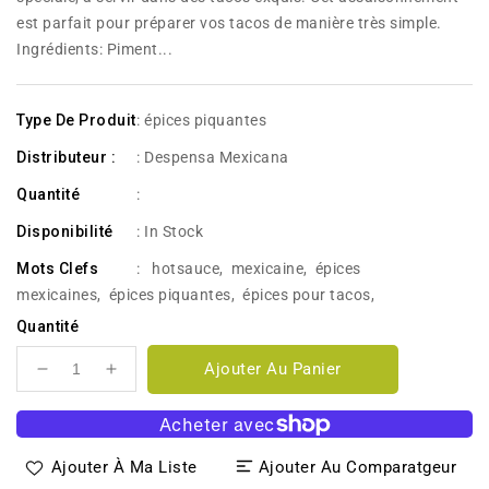
est parfait pour préparer vos tacos de manière très simple.
Ingrédients: Piment...
Type De Produit
: épices piquantes
Distributeur :
: Despensa Mexicana
Quantité
:
Disponibilité
:
In Stock
Mots Clefs
:
hotsauce
,
mexicaine
,
épices
mexicaines
,
épices piquantes
,
épices pour tacos
,
Quantité
Ajouter Au Panier
Réduire
Augmenter
la
la
quantité
quantité
de
de
Ajouter À Ma Liste
Ajouter Au Comparatgeur
Sazon
Sazon