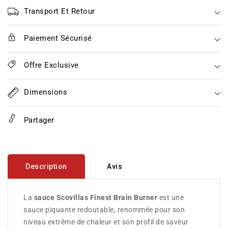
Brain
Brain
Burner
Burner
Transport Et Retour
100ml
100ml
Paiement Sécurisé
Offre Exclusive
Dimensions
Partager
Description
Avis
La
sauce Scovillas Finest Brain Burner
est une
sauce piquante redoutable, renommée pour son
niveau extrême de chaleur et son profil de saveur