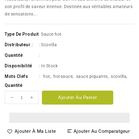
son profil de saveur intense. Destinée aux véritables amateurs
de sensations...
Type De Produit
: Sauce hot
Distributeur :
: Scovilla
Quantité
:
Disponibilité
:
In Stock
Mots Clefs
:
hot
,
hotsauce
,
sauce piquante
,
scovilla
,
Quantité
Ajouter Au Panier
Réduire
Augmenter
la
la
quantité
quantité
de
de
Scovilla
Scovilla
Ajouter À Ma Liste
Ajouter Au Comparatgeur
Finest
Finest