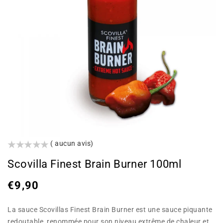
()
( aucun avis)
Scovilla Finest Brain Burner 100ml
Prix
€9,90
habituel
La sauce Scovillas Finest Brain Burner est une sauce piquante
redoutable, renommée pour son niveau extrême de chaleur et