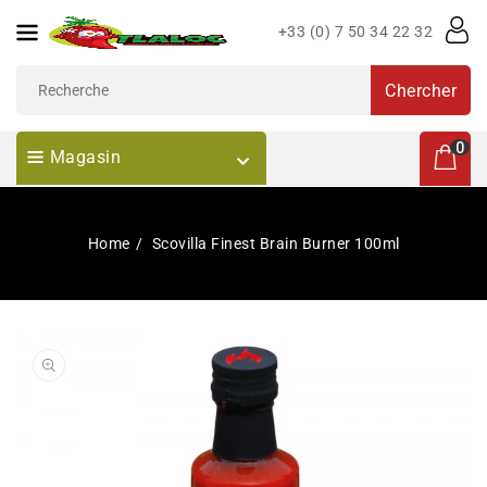
Passer
+33 (0) 7 50 34 22 32
Au
Contenu
Chercher
0 articl
0
Magasin
Home
Scovilla Finest Brain Burner 100ml