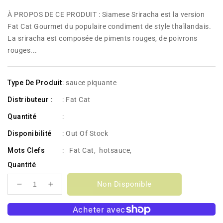
habituel
À PROPOS DE CE PRODUIT : Siamese Sriracha est la version
Fat Cat Gourmet du populaire condiment de style thaïlandais.
La sriracha est composée de piments rouges, de poivrons
rouges...
Type De Produit
: sauce piquante
Distributeur :
: Fat Cat
Quantité
:
Disponibilité
:
Out Of Stock
Mots Clefs
:
Fat Cat
,
hotsauce
,
Quantité
Non Disponible
Réduire
Augmenter
la
la
quantité
quantité
de
de