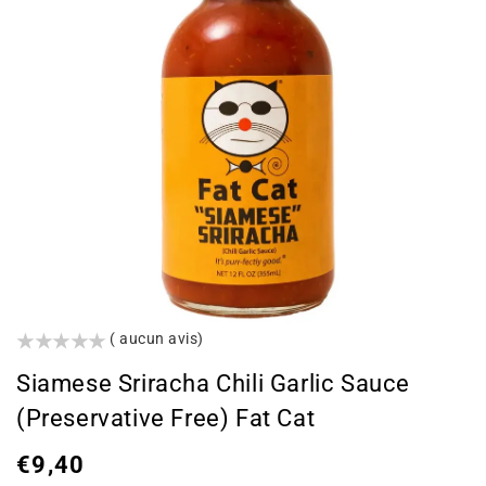
()
( aucun avis)
Siamese Sriracha Chili Garlic Sauce
(Preservative Free) Fat Cat
Prix
€9,40