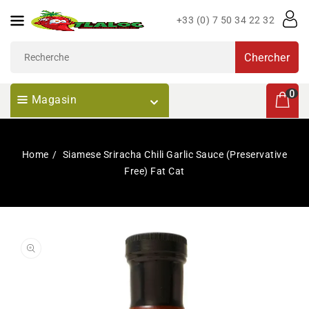
Passer
+33 (0) 7 50 34 22 32
Au
Contenu
Chercher
0 articl
0
Magasin
Home
Siamese Sriracha Chili Garlic Sauce (Preservative
Free) Fat Cat