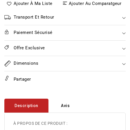
Ajouter À Ma Liste
Ajouter Au Comparatgeur
Siamese
Siamese
Sriracha
Sriracha
Chili
Chili
Transport Et Retour
Garlic
Garlic
Sauce
Sauce
Paiement Sécurisé
(Preservative
(Preservative
Free)
Free)
Fat
Fat
Offre Exclusive
Cat
Cat
Dimensions
Partager
Description
Avis
À PROPOS DE CE PRODUIT :