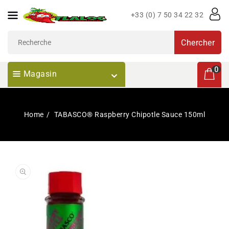
Passer
+33 (0) 7 50 34 22 32
Au
Contenu
Chercher
0 articl
0
Magasin
Home
TABASCO® Raspberry Chipotle Sauce 150ml