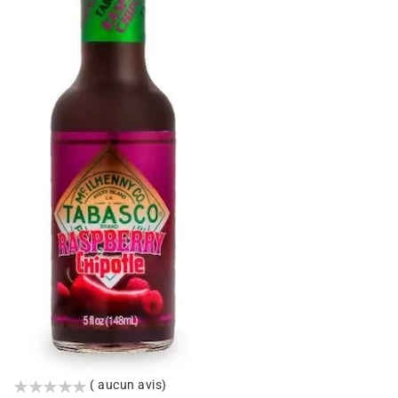
()
( aucun avis)