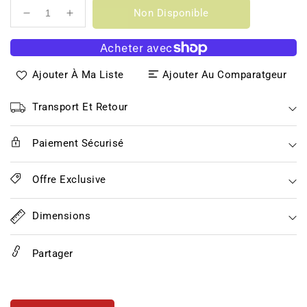
Non Disponible
Réduire
Augmenter
la
la
quantité
quantité
de
de
Ajouter À Ma Liste
Ajouter Au Comparatgeur
TABASCO®
TABASCO®
Raspberry
Raspberry
Chipotle
Chipotle
Transport Et Retour
Sauce
Sauce
150ml
150ml
Paiement Sécurisé
Offre Exclusive
Dimensions
Partager