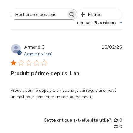
Filtres
Rechercher
Trier par
:
Plus récent
des
avis
Date
Armand C.
16/02/26
de
Acheteur vérifié
publi
Produit périmé depuis 1 an
Produit périmé depuis 1 an quand je l'ai reçu. J'ai envoyé
un mail pour demander un remboursement.
Cette critique a-t-elle été utile?
0
0