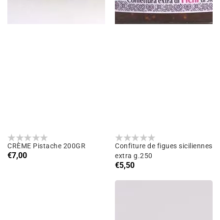
CRÈME Pistache 200GR
Confiture de figues siciliennes
Prix
€7,00
extra g.250
habituel
Prix
€5,50
habituel
Confiture
Crème
extra
d'Amande
de
Sicilienne