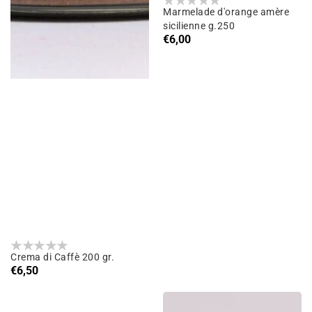
Marmelade d'orange amère
sicilienne g.250
Prix
€6,00
habituel
Crema di Caffè 200 gr.
Prix
€6,50
habituel
Confiture
Confiture