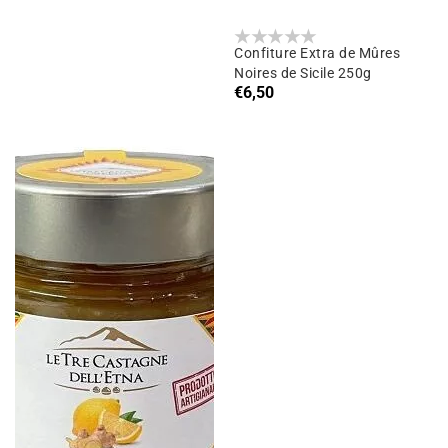
Confiture Extra de Mûres
Noires de Sicile 250g
Prix
€6,50
habituel
Confiture
de
citron
et
gingembre
g.250