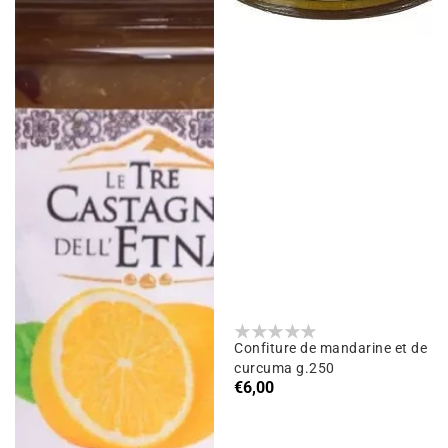
Confiture de mandarine et de
curcuma g.250
Prix
€6,00
habituel