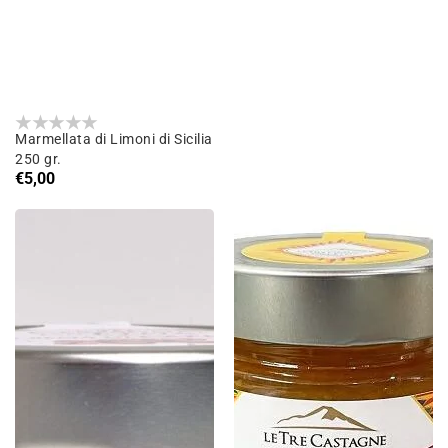
Marmellata di Limoni di Sicilia
250 gr.
Prix
€5,00
habituel
Crema
Marmelade
di
d'orange
Caffè
amère
200
sicilienne
gr.
g.250