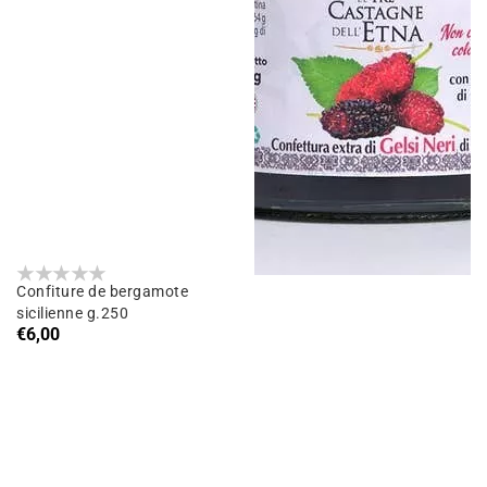
Confiture de bergamote
sicilienne g.250
Prix
€6,00
habituel