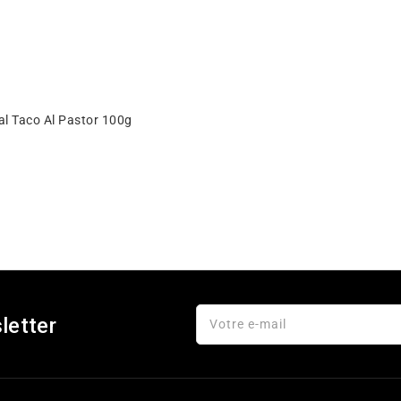
l Taco Al Pastor 100g
letter
Votre e-mail